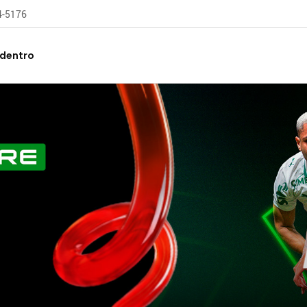
04-5176
 dentro