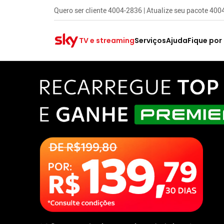
Quero ser cliente 4004-2836 | Atualize seu pacote 40
TV e streaming
Serviços
Ajuda
Fique por