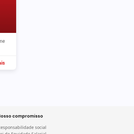
one
is
Nosso compromisso
Responsabilidade social
ei de Equidade Salarial