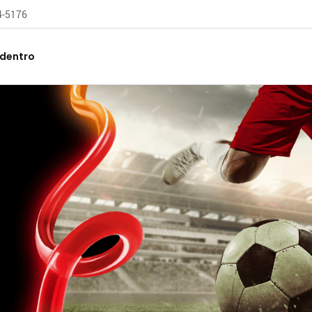
04-5176
 dentro