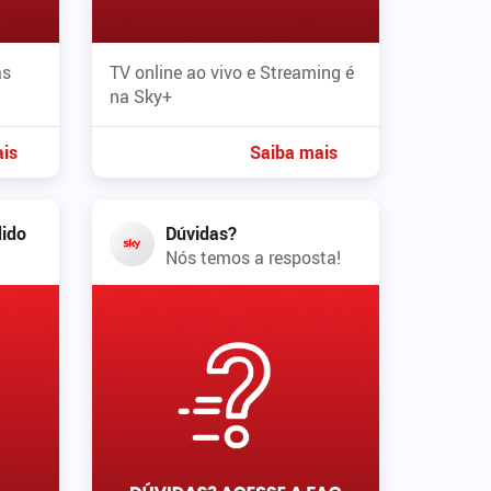
as
TV online ao vivo e Streaming é
na Sky+
is
Saiba mais
ido
Dúvidas?
Nós temos a resposta!