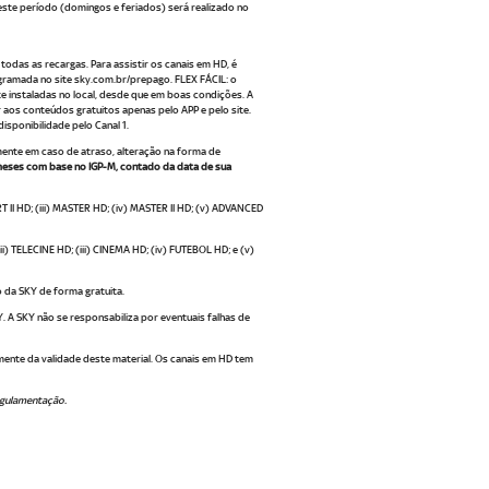
este período (domingos e feriados) será realizado no
odas as recargas. Para assistir os canais em HD, é
gramada no site sky.com.br/prepago. FLEX FÁCIL: o
 instaladas no local, desde que em boas condições. A
 aos conteúdos gratuitos apenas pelo APP e pelo site.
isponibilidade pelo Canal 1.
nte em caso de atraso, alteração na forma de
 meses com base no IGP-M, contado da data de sua
 II HD; (iii) MASTER HD; (iv) MASTER II HD; (v) ADVANCED
) TELECINE HD; (iii) CINEMA HD; (iv) FUTEBOL HD; e (v)
o da SKY de forma gratuita.
. A SKY não se responsabiliza por eventuais falhas de
emente da validade deste material. Os canais em HD tem
egulamentação.