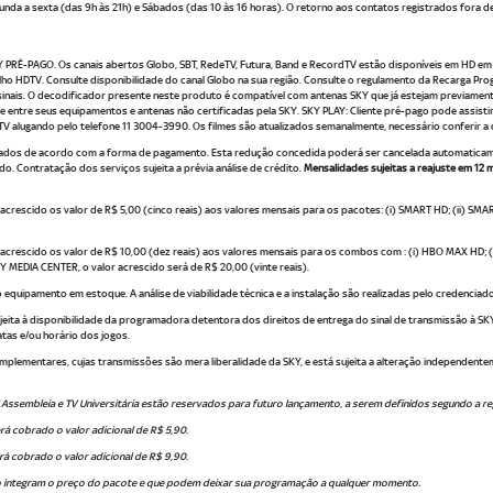
unda a sexta (das 9h às 21h) e Sábados (das 10 às 16 horas). O retorno aos contatos registrados fora d
Y PRÉ-PAGO. Os canais abertos Globo, SBT, RedeTV, Futura, Band e RecordTV estão disponíveis em HD em t
ho HDTV. Consulte disponibilidade do canal Globo na sua região. Consulte o regulamento da Recarga Pro
inais. O decodificador presente neste produto é compatível com antenas SKY que já estejam previamente
 entre seus equipamentos e antenas não certificadas pela SKY. SKY PLAY: Cliente pré-pago pode assistir
la TV alugando pelo telefone 11 3004-3990. Os filmes são atualizados semanalmente, necessário conferir a d
rados de acordo com a forma de pagamento. Esta redução concedida poderá ser cancelada automaticame
do. Contratação dos serviços sujeita a prévia análise de crédito.
Mensalidades sujeitas a reajuste em 12
crescido os valor de R$ 5,00 (cinco reais) aos valores mensais para os pacotes: (i) SMART HD; (ii) SMART
crescido os valor de R$ 10,00 (dez reais) aos valores mensais para os combos com : (i) HBO MAX HD; (ii
EDIA CENTER, o valor acrescido será de R$ 20,00 (vinte reais).
 do equipamento em estoque. A análise de viabilidade técnica e a instalação são realizadas pelo credenciad
eita à disponibilidade da programadora detentora dos direitos de entrega do sinal de transmissão à SKY
tas e/ou horário dos jogos.
omplementares, cujas transmissões são mera liberalidade da SKY, e está sujeita a alteração independent
V Assembleia e TV Universitária estão reservados para futuro lançamento, a serem definidos segundo a r
á cobrado o valor adicional de R$ 5,90.
rá cobrado o valor adicional de R$ 9,90.
o integram o preço do pacote e que podem deixar sua programação a qualquer momento.