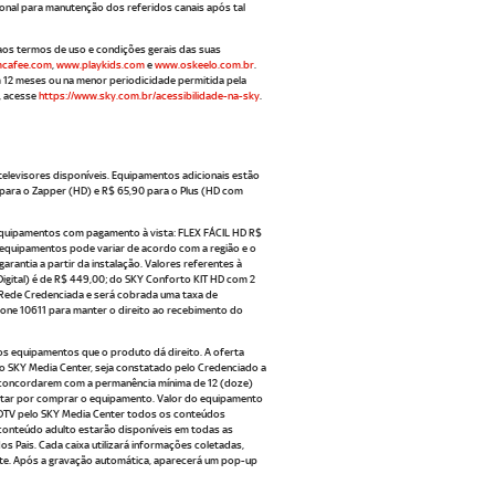
onal para manutenção dos referidos canais após tal
os termos de uso e condições gerais das suas
cafee.com
,
www.playkids.com
e
www.oskeelo.com.br
.
em 12 meses ou na menor periodicidade permitida pela
l, acesse
https://www.sky.com.br/acessibilidade-na-sky
.
levisores disponíveis. Equipamentos adicionais estão
 para o Zapper (HD) e R$ 65,90 para o Plus (HD com
equipamentos com pagamento à vista: FLEX FÁCIL HD R$
 equipamentos pode variar de acordo com a região e o
antia a partir da instalação. Valores referentes à
igital) é de R$ 449,00; do SKY Conforto KIT HD com 2
la Rede Credenciada e será cobrada uma taxa de
efone 10611 para manter o direito ao recebimento do
 os equipamentos que o produto dá direito. A oferta
do SKY Media Center, seja constatado pelo Credenciado a
e concordarem com a permanência mínima de 12 (doze)
ptar por comprar o equipamento. Valor do equipamento
 HDTV pelo SKY Media Center todos os conteúdos
onteúdo adulto estarão disponíveis em todas as
s Pais. Cada caixa utilizará informações coletadas,
nte. Após a gravação automática, aparecerá um pop-up