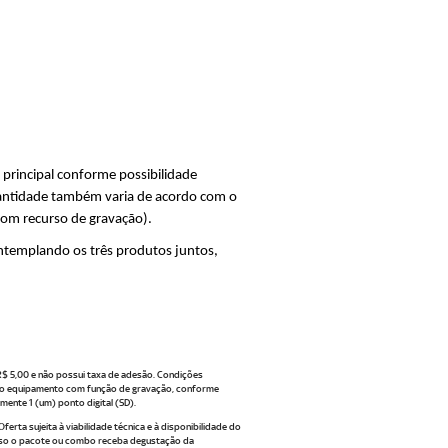
principal conforme possibilidade
 quantidade também varia de acordo com o
com recurso de gravação).
ontemplando os três produtos juntos,
R$ 5,00 e não possui taxa de adesão. Condições
ra o equipamento com função de gravação, conforme
ente 1 (um) ponto digital (SD).
erta sujeita à viabilidade técnica e à disponibilidade do
 caso o pacote ou combo receba degustação da