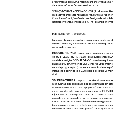
programação premium, a mesma será encerrada sem prévi
data. Mais informações no site sky.com.br.
SERVIÇO DE VALOR ADICIONADO - SVA (Produtos McAfee, 
respectivas empresas fornecedoras. Para maiores info
Consulte as Condições Gerais dos Serviços de Valor Adi
legislação vigente, com base no IGP-M. Para mais inform
POLÍTICA DE PONTO OPCIONAL
Equipamentos opcionais (fora da composição do pacote 
sujeitos a cobranças de valores adicionais e sua quan
recurso de gravação).
PRODUTOS PRÉ-PAGO:
equipamentos vendidos separadam
118,80 e FLEX KIT HD R$ 178,80. Para equipamentos FLE
canal de aquisição. O SKY PRÉ-PAGO possui um equipamen
antena de 60 cm. O valor do SKY Conforto Equipamento 
anos de programação (com antena, um mês de recarga Smar
instalação a partir de R$ 80,00 (para o produto Confor
sinal.
SKY MEDIA CENTER:
é composto por 4 equipamentos, send
está sujeita à disponibilidade dos equipamentos em est
inviabilidade técnica, o valor já pago será estornado
meses, a multa pelo não cumprimento será de R$ 3.500
R$ 3.500,00. O cliente precisa colocar sua senha da re
gravados serão apagados, exceto no caso de manutençã
caixas. Todos os aparelhos vêm com bloqueio genérico, s
baseadas no histórico assistido, para personalizar o 
no televisor, onde o conteúdo poderá ser apagado ou p