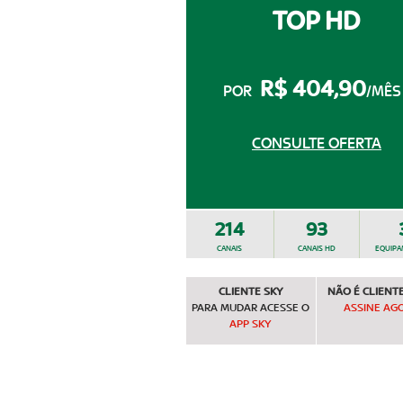
TOP HD
R$ 404,90
POR
/MÊS 
CONSULTE OFERTA
214
93
CANAIS
CANAIS HD
EQUIP
CLIENTE SKY
NÃO É CLIENTE
PARA MUDAR ACESSE O
ASSINE AG
APP SKY