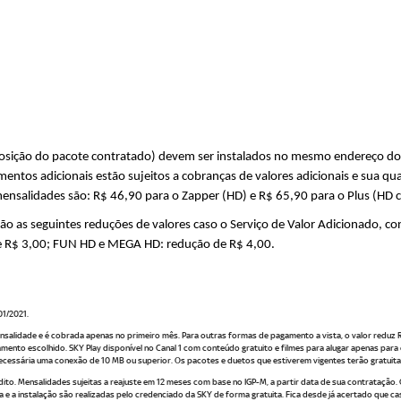
osição do pacote contratado) devem ser instalados no mesmo endereço do 
pamentos adicionais estão sujeitos a cobranças de valores adicionais e sua
mensalidades são: R$ 46,90 para o Zapper (HD) e R$ 65,90 para o Plus (HD 
o as seguintes reduções de valores caso o Serviço de Valor Adicionado, c
de R$ 3,00; FUN HD e MEGA HD: redução de R$ 4,00.
01/2021.
salidade e é cobrada apenas no primeiro mês. Para outras formas de pagamento a vista, o valor reduz 
nto escolhido. SKY Play disponível no Canal 1 com conteúdo gratuito e filmes para alugar apenas pa
necessária uma conexão de 10 MB ou superior. Os pacotes e duetos que estiverem vigentes terão gratuitam
dito. Mensalidades sujeitas a reajuste em 12 meses com base no IGP-M, a partir data de sua contratação. Of
ca e a instalação são realizadas pelo credenciado da SKY de forma gratuita. Fica desde já acertado que