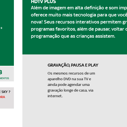
HDTV PLUS
Além de imagem em alta definição e som imp
oferece muito mais tecnologia para que voc
nova! Seus recursos interativos permitem g
*
programas favoritos, além de pausar, voltar 
programação que as crianças assistem.
GRAVAÇÃO, PAUSA E PLAY
3
Os mesmos recursos de um
AMENTOS
aparelho DVD na sua TV e
ainda pode agendar uma
gravação longe de casa, via
 SKY ?
internet.
ORA