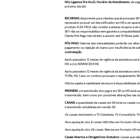
Nós Ligamos Pra Você | Horário de Atendimento:
de seg
próximo dia útil.
RECARGAS:
disponíveis para clientes que já possuam SK
necessário possuir um decodificador em HD e um aparel
produto FLEX FÁCIL não contém a antena receptora de s
SKY não se responsabiliza nem garante a compatibilidade
Cliente Pré-Pago tem direito a assistir até 10 filmes pe
PÓS-PAGO:
Valores das mensalidades poderão ser alte
pagamento ou rejeição do banco por insuficiência de sal
contratação.
Após passados 12 meses de vigência da assinatura será a
HD; e (vi) ADVANCED II HD.
Após passados 12 meses de vigência da assinatura será a
TOTAL HD. Caso os combos possuam o equipamento SKY M
Oferta sujeita à viabilidade técnica e à disponibilidade
PREMIERE:
a transmissão dos jogos em SD ou HD está suj
transmissão, bem como por possíveis alterações nas da
CANAIS:
a quantidade de canais em SD inclui os canais c
transmissão simultânea em versão SD.
Os canais destinados a TV Cidadania, TV Comunitária, T
Para aquisição dos 8 canais HBO Max em formato HD ser
Para aquisição dos 06 canais Telecine em formato HD se
Canais Abertos e Obrigatórios Gratuitos:
Canais que nã