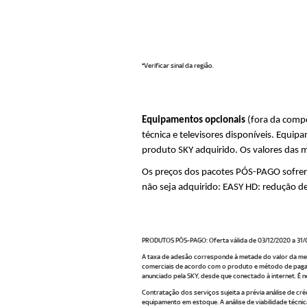
*Verificar sinal da região.
Equipamentos opcionais
(fora da comp
técnica e televisores disponíveis. Equi
produto SKY adquirido. Os valores das 
Os preços dos pacotes PÓS-PAGO sofrerã
não seja adquirido: EASY HD: redução 
PRODUTOS PÓS-PAGO: Oferta válida de 03/12/2020 a 31/
A taxa de adesão corresponde à metade do valor da men
comerciais de acordo com o produto e método de pagame
anunciado pela SKY, desde que conectado à internet. É 
Contratação dos serviços sujeita a prévia análise de cré
equipamento em estoque. A análise de viabilidade técni