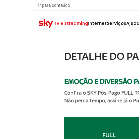
Ir para conteúdo
TV e streaming
Internet
Serviços
Ajud
DETALHE DO P
EMOÇÃO E DIVERSÃO P
Confira o SKY Pós-Pago FULL T
Não perca tempo, assine já o 
FULL