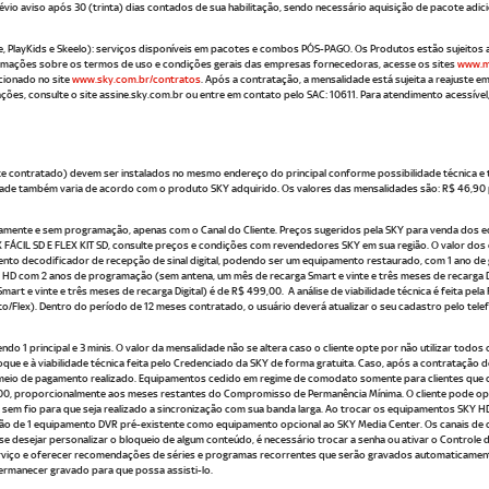
o aviso após 30 (trinta) dias contados de sua habilitação, sendo necessário aquisição de pacote adici
PlayKids e Skeelo): serviços disponíveis em pacotes e combos PÓS-PAGO. Os Produtos estão sujeitos a
rmações sobre os termos de uso e condições gerais das empresas fornecedoras, acesse os sites
www.m
cionado no site
www.sky.com.br/contratos
. Após a contratação, a mensalidade está sujeita a reajuste 
ações, consulte o site assine.sky.com.br ou entre em contato pelo SAC: 10611. Para atendimento acessíve
contratado) devem ser instalados no mesmo endereço do principal conforme possibilidade técnica e te
tidade também varia de acordo com o produto SKY adquirido. Os valores das mensalidades são: R$ 46,90
ente e sem programação, apenas com o Canal do Cliente. Preços sugeridos pela SKY para venda dos 
X FÁCIL SD E FLEX KIT SD, consulte preços e condições com revendedores SKY em sua região. O valor dos
to decodificador de recepção de sinal digital, podendo ser um equipamento restaurado, com 1 ano de gar
HD com 2 anos de programação (sem antena, um mês de recarga Smart e vinte e três meses de recarga D
t e vinte e três meses de recarga Digital) é de R$ 499,00. A análise de viabilidade técnica é feita pe
to/Flex). Dentro do período de 12 meses contratado, o usuário deverá atualizar o seu cadastro pelo tel
o 1 principal e 3 minis. O valor da mensalidade não se altera caso o cliente opte por não utilizar todos
oque e à viabilidade técnica feita pelo Credenciado da SKY de forma gratuita. Caso, após a contratação 
 no meio de pagamento realizado. Equipamentos cedido em regime de comodato somente para clientes qu
,00, proporcionalmente aos meses restantes do Compromisso de Permanência Mínima. O cliente pode o
de sem fio para que seja realizado a sincronização com sua banda larga. Ao trocar os equipamentos SKY
o de 1 equipamento DVR pré-existente como equipamento opcional ao SKY Media Center. Os canais de c
e desejar personalizar o bloqueio de algum conteúdo, é necessário trocar a senha ou ativar o Controle do
serviço e oferecer recomendações de séries e programas recorrentes que serão gravados automaticame
ermanecer gravado para que possa assisti-lo.