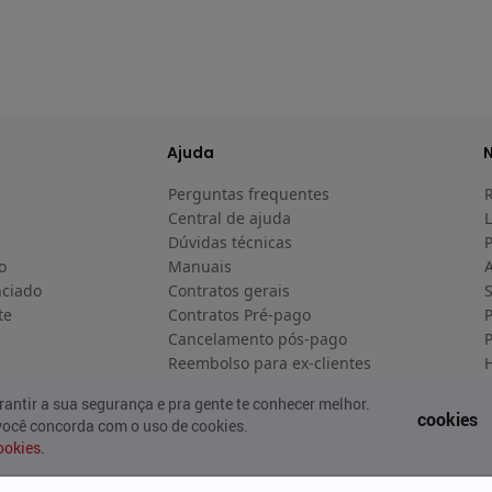
Ajuda
Perguntas frequentes
Central de ajuda
L
Dúvidas técnicas
o
Manuais
A
nciado
Contratos gerais
te
Contratos Pré-pago
P
Cancelamento pós-pago
P
Reembolso para ex-clientes
H
H
antir a sua segurança e pra gente te conhecer melhor.
cookies
 você concorda com o uso de cookies.
ookies.