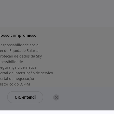
Nosso compromisso
Responsabilidade social
ei de Equidade Salarial
Proteção de dados da Sky
cessibilidade
Segurança cibernética
ortal de interrupção de serviço
ortal de negociação
istórico do IGP-M
istórico de produtos da Sky
Declaração de quitação
OK, entendi
Sky Empresas
Conselho de usuários