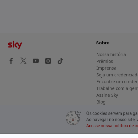
Sobre
Nossa história
Prêmios
Imprensa
Seja um credenciad
Encontre um crede
Trabalhe com a gen
Assine Sky
Blog
Os cookies servem para gar
Ao navegar no nosso site,
Acesse nossa política de c