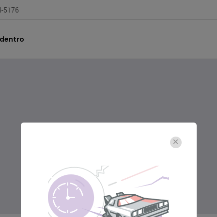
04-5176
 dentro