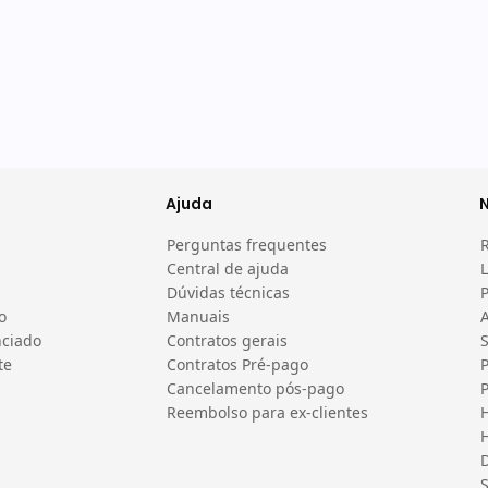
Ajuda
Perguntas frequentes
Central de ajuda
L
Dúvidas técnicas
o
Manuais
A
nciado
Contratos gerais
te
Contratos Pré-pago
P
Cancelamento pós-pago
P
Reembolso para ex-clientes
H
H