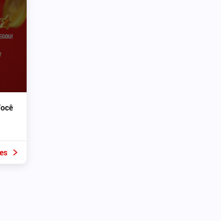
Você
es