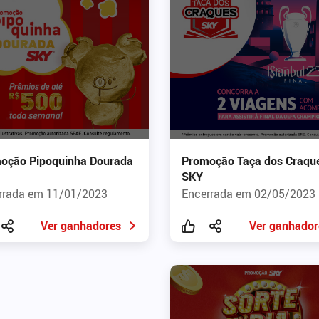
oção Pipoquinha Dourada
Promoção Taça dos Craqu
SKY
rrada em 11/01/2023
Encerrada em 02/05/2023
Ver ganhadores
Ver ganhador