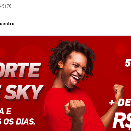
04-5176
 dentro