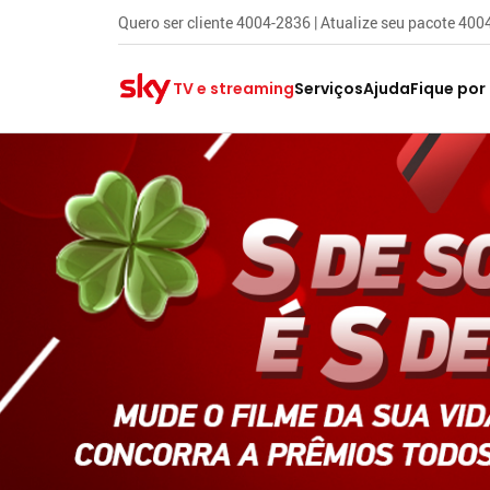
Quero ser cliente 4004-2836 | Atualize seu pacote 40
TV e streaming
Serviços
Ajuda
Fique por