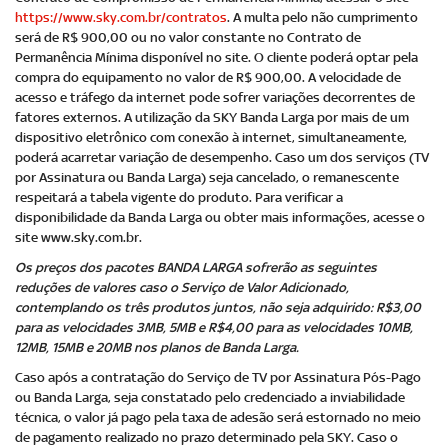
https://www.sky.com.br/contratos
. A multa pelo não cumprimento
será de R$ 900,00 ou no valor constante no Contrato de
Permanência Mínima disponível no site. O cliente poderá optar pela
compra do equipamento no valor de R$ 900,00. A velocidade de
acesso e tráfego da internet pode sofrer variações decorrentes de
fatores externos. A utilização da SKY Banda Larga por mais de um
dispositivo eletrônico com conexão à internet, simultaneamente,
poderá acarretar variação de desempenho. Caso um dos serviços (TV
por Assinatura ou Banda Larga) seja cancelado, o remanescente
respeitará a tabela vigente do produto. Para verificar a
disponibilidade da Banda Larga ou obter mais informações, acesse o
site www.sky.com.br.
Os preços dos pacotes BANDA LARGA sofrerão as seguintes
reduções de valores caso o Serviço de Valor Adicionado,
contemplando os três produtos juntos, não seja adquirido: R$3,00
para as velocidades 3MB, 5MB e R$4,00 para as velocidades 10MB,
12MB, 15MB e 20MB nos planos de Banda Larga.
Caso após a contratação do Serviço de TV por Assinatura Pós-Pago
ou Banda Larga, seja constatado pelo credenciado a inviabilidade
técnica, o valor já pago pela taxa de adesão será estornado no meio
de pagamento realizado no prazo determinado pela SKY. Caso o