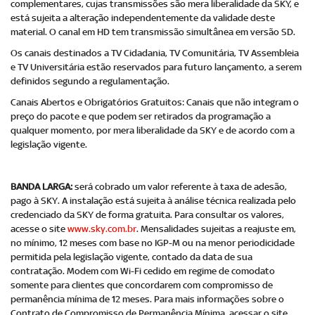
complementares, cujas transmissões são mera liberalidade da SKY, e
está sujeita a alteração independentemente da validade deste
material. O canal em HD tem transmissão simultânea em versão SD.
Os canais destinados a TV Cidadania, TV Comunitária, TV Assembleia
e TV Universitária estão reservados para futuro lançamento, a serem
definidos segundo a regulamentação.
Canais Abertos e Obrigatórios Gratuitos: Canais que não integram o
preço do pacote e que podem ser retirados da programação a
qualquer momento, por mera liberalidade da SKY e de acordo com a
legislação vigente.
BANDA LARGA:
será cobrado um valor referente à taxa de adesão,
pago à SKY. A instalação está sujeita à análise técnica realizada pelo
credenciado da SKY de forma gratuita. Para consultar os valores,
acesse o site
www.sky.com.br
. Mensalidades sujeitas a reajuste em,
no mínimo, 12 meses com base no IGP-M ou na menor periodicidade
permitida pela legislação vigente, contado da data de sua
contratação. Modem com Wi-Fi cedido em regime de comodato
somente para clientes que concordarem com compromisso de
permanência mínima de 12 meses. Para mais informações sobre o
Contrato de Compromisso de Permanência Mínima, acessar o site