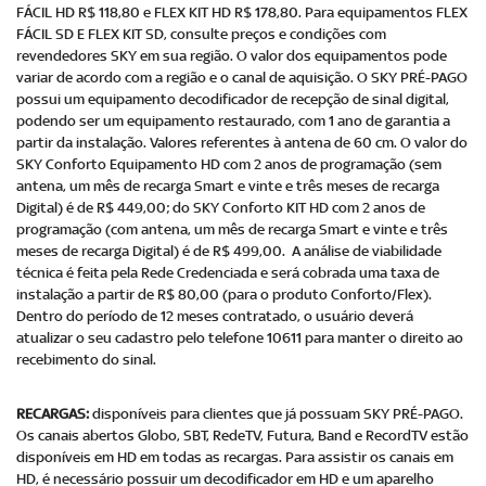
FÁCIL HD R$ 118,80 e FLEX KIT HD R$ 178,80. Para equipamentos FLEX
FÁCIL SD E FLEX KIT SD, consulte preços e condições com
revendedores SKY em sua região. O valor dos equipamentos pode
variar de acordo com a região e o canal de aquisição. O SKY PRÉ-PAGO
possui um equipamento decodificador de recepção de sinal digital,
podendo ser um equipamento restaurado, com 1 ano de garantia a
partir da instalação. Valores referentes à antena de 60 cm. O valor do
SKY Conforto Equipamento HD com 2 anos de programação (sem
antena, um mês de recarga Smart e vinte e três meses de recarga
Digital) é de R$ 449,00; do SKY Conforto KIT HD com 2 anos de
programação (com antena, um mês de recarga Smart e vinte e três
meses de recarga Digital) é de R$ 499,00. A análise de viabilidade
técnica é feita pela Rede Credenciada e será cobrada uma taxa de
instalação a partir de R$ 80,00 (para o produto Conforto/Flex).
Dentro do período de 12 meses contratado, o usuário deverá
atualizar o seu cadastro pelo telefone 10611 para manter o direito ao
recebimento do sinal.
RECARGAS:
disponíveis para clientes que já possuam SKY PRÉ-PAGO.
Os canais abertos Globo, SBT, RedeTV, Futura, Band e RecordTV estão
disponíveis em HD em todas as recargas. Para assistir os canais em
HD, é necessário possuir um decodificador em HD e um aparelho