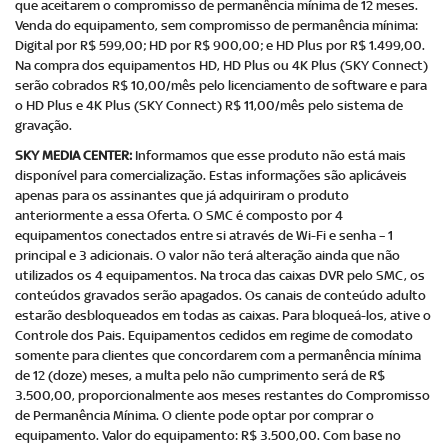
que aceitarem o compromisso de permanência mínima de 12 meses.
Venda do equipamento, sem compromisso de permanência mínima:
Digital por R$ 599,00; HD por R$ 900,00; e HD Plus por R$ 1.499,00.
Na compra dos equipamentos HD, HD Plus ou 4K Plus (SKY Connect)
serão cobrados R$ 10,00/mês pelo licenciamento de software e para
o HD Plus e 4K Plus (SKY Connect) R$ 11,00/mês pelo sistema de
gravação.
SKY MEDIA CENTER:
Informamos que esse produto não está mais
disponível para comercialização. Estas informações são aplicáveis
apenas para os assinantes que já adquiriram o produto
anteriormente a essa Oferta. O SMC é composto por 4
equipamentos conectados entre si através de Wi-Fi e senha – 1
principal e 3 adicionais. O valor não terá alteração ainda que não
utilizados os 4 equipamentos. Na troca das caixas DVR pelo SMC, os
conteúdos gravados serão apagados. Os canais de conteúdo adulto
estarão desbloqueados em todas as caixas. Para bloqueá-los, ative o
Controle dos Pais. Equipamentos cedidos em regime de comodato
somente para clientes que concordarem com a permanência mínima
de 12 (doze) meses, a multa pelo não cumprimento será de R$
3.500,00, proporcionalmente aos meses restantes do Compromisso
de Permanência Mínima. O cliente pode optar por comprar o
equipamento. Valor do equipamento: R$ 3.500,00. Com base no