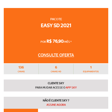
PACOTE
EASY SD 2021
R$ 76,90
POR
/MÊS *
CONSULTE OFERTA
136
6
1
CANAIS
CANAIS HD
EQUIPAMENTOS
CLIENTE SKY
PARA MUDAR ACESSE O
APP SKY
NÃO É CLIENTE SKY ?
ASSINE AGORA