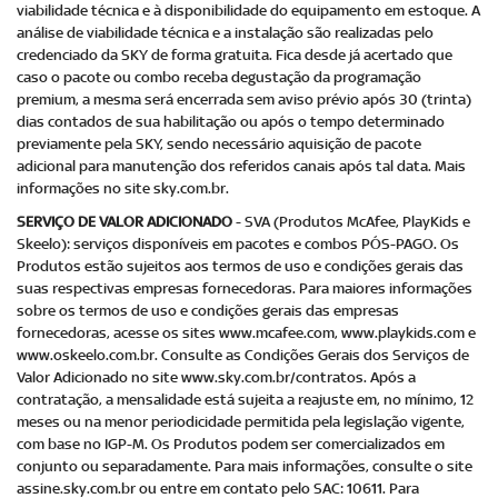
viabilidade técnica e à disponibilidade do equipamento em estoque. A
análise de viabilidade técnica e a instalação são realizadas pelo
credenciado da SKY de forma gratuita. Fica desde já acertado que
caso o pacote ou combo receba degustação da programação
premium, a mesma será encerrada sem aviso prévio após 30 (trinta)
dias contados de sua habilitação ou após o tempo determinado
previamente pela SKY, sendo necessário aquisição de pacote
adicional para manutenção dos referidos canais após tal data. Mais
informações no site sky.com.br.
SERVIÇO DE VALOR ADICIONADO
- SVA (Produtos McAfee, PlayKids e
Skeelo): serviços disponíveis em pacotes e combos PÓS-PAGO. Os
Produtos estão sujeitos aos termos de uso e condições gerais das
suas respectivas empresas fornecedoras. Para maiores informações
sobre os termos de uso e condições gerais das empresas
fornecedoras, acesse os sites www.mcafee.com, www.playkids.com e
www.oskeelo.com.br. Consulte as Condições Gerais dos Serviços de
Valor Adicionado no site www.sky.com.br/contratos. Após a
contratação, a mensalidade está sujeita a reajuste em, no mínimo, 12
meses ou na menor periodicidade permitida pela legislação vigente,
com base no IGP-M. Os Produtos podem ser comercializados em
conjunto ou separadamente. Para mais informações, consulte o site
assine.sky.com.br ou entre em contato pelo SAC: 10611. Para