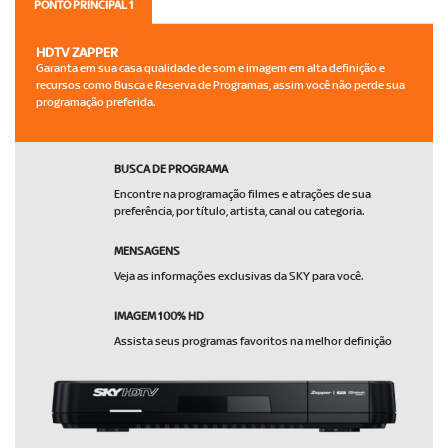
PONTO PRINCIPAL 1
HDTV ZAPPER
Garanta em sua casa qualidade de som e imagem em alta definição e
recursos como Busca e Reserva de Programas, assim você não perde sua
programação preferida.
BUSCA DE PROGRAMA
Encontre na programação filmes e atrações de sua
preferência, por título, artista, canal ou categoria.
MENSAGENS
Veja as informações exclusivas da SKY para você.
IMAGEM 100% HD
Assista seus programas favoritos na melhor definição