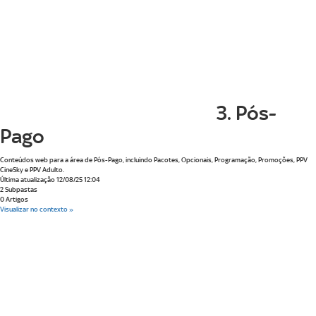
3. Pós-
Pago
Conteúdos web para a área de Pós-Pago, incluindo Pacotes, Opcionais, Programação, Promoções, PPV
CineSky e PPV Adulto.
Última atualização 12/08/25 12:04
2 Subpastas
0 Artigos
Visualizar no contexto »